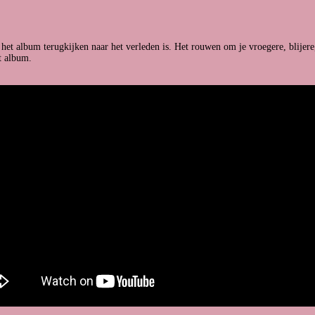
et album terugkijken naar het verleden is. Het rouwen om je vroegere, blijere,
et album.