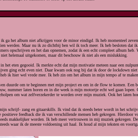
: ik ga het album niet afkrijgen voor de minor eindigd. Ik heb momenteel zeven
tien werden. Maar nu ik zo dichtbij ben wil ik toch meer. Ik heb besloten dat i
ers opschrijven en het dan opnemen, zodat ik een echt compleet album heb. W
s niet helemaal uitgekomen, maar dit beschouw ik niet als een mislukking.
in het eten gegooid. Ik merkte echt dat mijn motivatie meteen naar een nulpunt
ijven ging echt even niet. Daar kwam ook nog bij dat ik door de lockdown nie
 heb ik hier wel vrede mee. Ik heb zin om het album in mijn tempo af te maken
 even duurde om te beginnen met mijn project en om in de flow te komen. Een
ieuw, nummer laten horen en in die week is mijn motortje echt wel gaan lopen. 
geholpen om wat zelfverzekerder te worden over mijn muziek. Ook het laten hor
jn schrijf- zang en gitaarskills. Ik vind dat ik steeds beter wordt in het schri
e positieve feedback die ik van verschillende mensen heb gekregen. Hierdoor vo
teeds makkelijker worden. Ik heb meer vertrouwen in mij muziek gekregen. De
steeds waar ik de meeste voldoening uit haal. Ik houd al mijn teksten en voortga