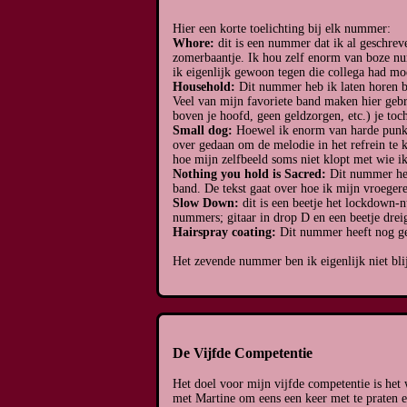
Hier een korte toelichting bij elk nummer:
Whore:
dit is een nummer dat ik al geschrev
zomerbaantje. Ik hou zelf enorm van boze num
ik eigenlijk gewoon tegen die collega had mo
Household:
Dit nummer heb ik laten horen bi
Veel van mijn favoriete band maken hier gebrui
boven je hoofd, geen geldzorgen, etc.) je toch
Small dog:
Hoewel ik enorm van harde punk m
over gedaan om de melodie in het refrein te 
hoe mijn zelfbeeld soms niet klopt met wie ik
Nothing you hold is Sacred:
Dit nummer heef
band. De tekst gaat over hoe ik mijn vroegere,
Slow Down:
dit is een beetje het lockdown
nummers; gitaar in drop D en een beetje drei
Hairspray coating:
Dit nummer heeft nog geen
Het zevende nummer ben ik eigenlijk niet blij 
De Vijfde Competentie
Het doel voor mijn vijfde competentie is het
met Martine om eens een keer met te praten e