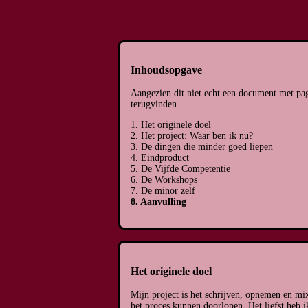
Inhoudsopgave
Aangezien dit niet echt een document met pagin
terugvinden.
1. Het originele doel
2. Het project: Waar ben ik nu?
3. De dingen die minder goed liepen
4. Eindproduct
5. De Vijfde Competentie
6. De Workshops
7. De minor zelf
8. Aanvulling
Het originele doel
Mijn project is het schrijven, opnemen en mi
het proces kunnen doorlopen. Het liefst heb 