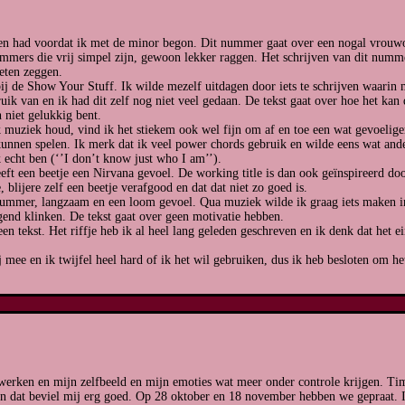
en had voordat ik met de minor begon. Dit nummer gaat over een nogal vrouwon
mers die vrij simpel zijn, gewoon lekker raggen. Het schrijven van dit numme
eten zeggen.
j de Show Your Stuff. Ik wilde mezelf uitdagen door iets te schrijven waarin 
k van en ik had dit zelf nog niet veel gedaan. De tekst gaat over hoe het kan da
 niet gelukkig bent.
uziek houd, vind ik het stiekem ook wel fijn om af en toe een wat gevoeliger
kunnen spelen. Ik merk dat ik veel power chords gebruik en wilde eens wat and
 echt ben (‘’I don’t know just who I am’’).
t een beetje een Nirvana gevoel. De working title is dan ook geïnspireerd doo
 blijere zelf een beetje verafgood en dat dat niet zo goed is.
-nummer, langzaam en een loom gevoel. Qua muziek wilde ik graag iets maken 
gend klinken. De tekst gaat over geen motivatie hebben.
 tekst. Het riffje heb ik al heel lang geleden geschreven en ik denk dat het ein
mee en ik twijfel heel hard of ik het wil gebruiken, dus ik heb besloten om het 
 werken en mijn zelfbeeld en mijn emoties wat meer onder controle krijgen. Tim
n dat beviel mij erg goed. Op 28 oktober en 18 november hebben we gepraat. In