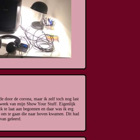
de door de corona, maar ik zelf toch nog last
 week van mijn Show Your Stuff. Eigenlijk
k te laat aan begonnen en daar was ik erg
es om te gaan die naar boven kwamen. Dit had
van geleerd.