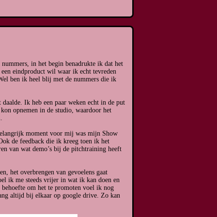
 nummers, in het begin benadrukte ik dat het
k een eindproduct wil waar ik echt tevreden
el ben ik heel blij met de nummers die ik
 daalde. Ik heb een paar weken echt in de put
t kon opnemen in de studio, waardoor het
.
 belangrijk moment voor mij was mijn Show
Ook de feedback die ik kreeg toen ik het
en van wat demo’s bij de pitchtraining heeft
jven, het overbrengen van gevoelens gaat
el ik me steeds vrijer in wat ik kan doen en
 behoefte om het te promoten voel ik nog
ng altijd bij elkaar op google drive. Zo kan