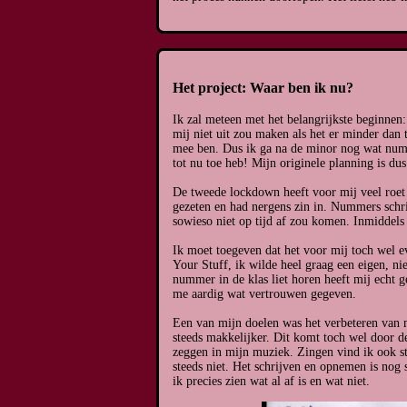
Het project: Waar ben ik nu?
Ik zal meteen met het belangrijkste beginnen
mij niet uit zou maken als het er minder dan 
mee ben. Dus ik ga na de minor nog wat numm
tot nu toe heb! Mijn originele planning is du
De tweede lockdown heeft voor mij veel roet 
gezeten en had nergens zin in. Nummers schr
sowieso niet op tijd af zou komen. Inmiddels
Ik moet toegeven dat het voor mij toch wel
Your Stuff, ik wilde heel graag een eigen, n
nummer in de klas liet horen heeft mij echt 
me aardig wat vertrouwen gegeven.
Een van mijn doelen was het verbeteren van mi
steeds makkelijker. Dit komt toch wel door d
zeggen in mijn muziek. Zingen vind ik ook s
steeds niet. Het schrijven en opnemen is nog 
ik precies zien wat al af is en wat niet.